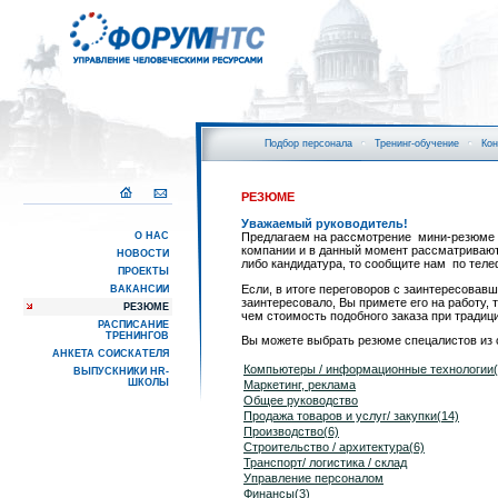
Подбор персонала
Тренинг-обучение
Кон
РЕЗЮМЕ
Уважаемый руководитель!
О НАС
Предлагаем на рассмотрение мини-резюме 
компании и в данный момент рассматривают
НОВОСТИ
либо кандидатура, то сообщите нам по теле
ПРОЕКТЫ
Если, в итоге переговоров с заинтересовав
ВАКАНСИИ
заинтересовало, Вы примете его на работу, 
РЕЗЮМЕ
чем стоимость подобного заказа при традиц
РАСПИСАНИЕ
ТРЕНИНГОВ
Вы можете выбрать резюме спецалистов из
АНКЕТА СОИСКАТЕЛЯ
Компьютеры / информационные технологии(
ВЫПУСКНИКИ HR-
ШКОЛЫ
Маркетинг, реклама
Общее руководство
Продажа товаров и услуг/ закупки(14)
Производство(6)
Строительство / архитектура(6)
Транспорт/ логистика / склад
Управление персоналом
Финансы(3)