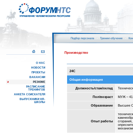
Подбор персонала
Тренинг-обучение
Кон
Производство
О НАС
НОВОСТИ
24С
ПРОЕКТЫ
ВАКАНСИИ
Общая информация
РЕЗЮМЕ
РАСПИСАНИЕ
Должность/стаж/оклад
Техническ
ТРЕНИНГОВ
АНКЕТА СОИСКАТЕЛЯ
Пол/возраст
МУЖ – 41
ВЫПУСКНИКИ HR-
ШКОЛЫ
Образование
Высшее 
техничес
камнеобр
Опыт работы
сгорания,
опреснит
механизм