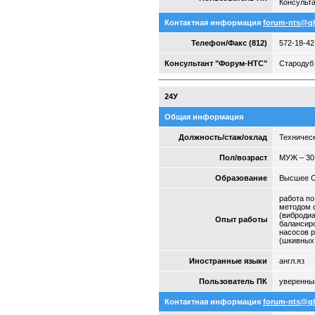
Консульта
Контактная информация
forum-nts@q
Телефон/Факс (812)
572-18-42
Консультант "Форум-НТС"
Стародуб 
24У
Общая информация
Должность/стаж/оклад
Техническ
Пол/возраст
МУЖ – 30
Образование
Высшее 
работа по
методом с
(вибродиа
Опыт работы
балансир
насосов р
(шкивных
Иностранные языки
англ.яз
Пользователь ПК
уверенны
Контактная информация
forum-nts@q