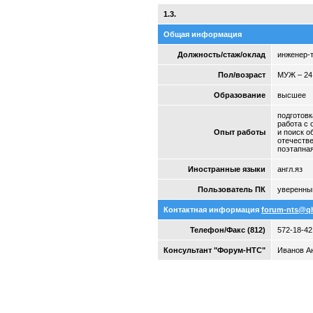
1.3.
Общая информация
Должность/стаж/оклад
инженер-т
Пол/возраст
МУЖ – 24
Образование
высшее
подготовк
работа с 
Опыт работы
и поиск о
отечеств
поэтапная
Иностранные языки
англ.яз
Пользователь ПК
уверенны
Контактная информация
forum-nts@q
Телефон/Факс (812)
572-18-42
Консультант "Форум-НТС"
Иванов Ан