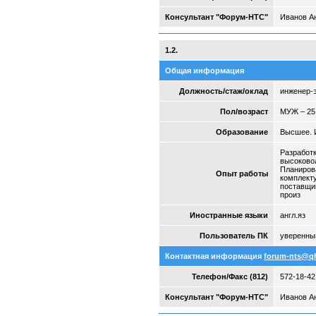
Консультант "Форум-НТС"
Иванов Ан
1.2.
Общая информация
Должность/стаж/оклад
инженер-э
Пол/возраст
МУЖ – 25
Образование
Высшее. 
Разработк
высоково
Планирова
Опыт работы
комплект
поставщик
произ
Иностранные языки
англ.яз
Пользователь ПК
уверенны
Контактная информация
forum-nts@q
Телефон/Факс (812)
572-18-42
Консультант "Форум-НТС"
Иванов Ан