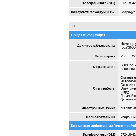
Телефон/Факс (812)
572-18-42
Консультант "Форум-НТС"
Стародуб 
1.1.
Общая информация
Инженер у
Должность/стаж/оклад
года\3000
Пол/возраст
МУЖ – 27
Высшее. 
Образование
производ
Организац
металлок
Сигнализа
Опыт работы
Электриче
и пр);
Деталей о
Деталей и
Иностранные языки
английск
Пользователь ПК
уверенны
Контактная информация
forum-nts@q
Телефон/Факс (812)
572-18-42