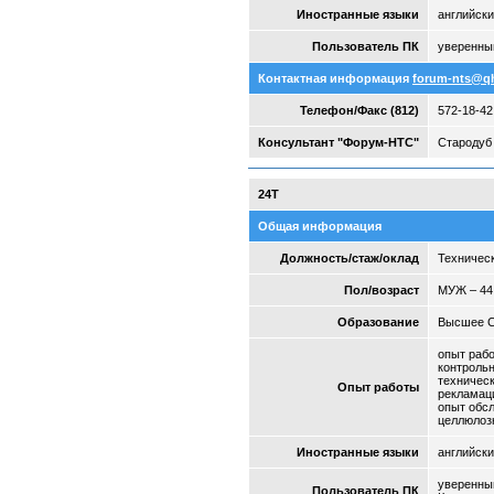
Иностранные языки
английски
Пользователь ПК
уверенны
Контактная информация
forum-nts@q
Телефон/Факс (812)
572-18-42
Консультант "Форум-НТС"
Стародуб 
24Т
Общая информация
Должность/стаж/оклад
Техническ
Пол/возраст
МУЖ – 44
Образование
Высшее 
опыт рабо
контроль
техническ
Опыт работы
рекламац
опыт обс
целлюлоз
Иностранные языки
английски
уверенный
Пользователь ПК