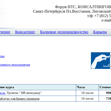
Форум НТС, КОНСАЛТИНГО
Санкт-Петербург,м Пл.Восстания, Лиговский п
т/ф: +7 (812) 
e-mai
учение
Консалтинг
Кадровое делопроизводство
Карьера
тии
ативного мероприятия
ние курса
Часы
Стоимо
ола:
Уровень " HR-менеджер"
16 часов
900
ый курс для бизнес-тренеров
16 часов
750