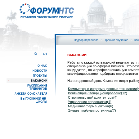
Подбор персонала
Тренинг-обучение
Кон
ВАКАНСИИ
Работа по каждой из вакансий ведется груп
О НАС
специализацию по сферам бизнеса. Это позв
кандидатов , но и профессиональную компет
НОВОСТИ
квалифицированно подбирать специалистов
ПРОЕКТЫ
На сегодняшний день Компания ведет работ
ВАКАНСИИ
РАСПИСАНИЕ
Компьютеры/ информационные технологии(
ТРЕНИНГОВ
Вентиляция / Кондиционироваеие(12)
АНКЕТА СОИСКАТЕЛЯ
Строительство/ архитектура(4)
ВЫПУСКНИКИ HR-
Управление персоналом(4)
ШКОЛЫ
Медицина/ фармацевтика(6)
Энергетика/электротехника(7)