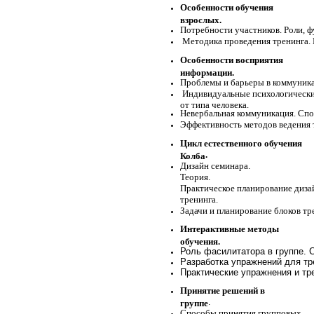
Особенности обучения
взрослых.
Потребности участнико
Методика проведения тренинга. П
Особенности восприятия
информации.
Проблемы и барьеры в ко
Индивидуальные психологические
от типа челов
Невербальная коммуникация.
Эффективность методов ведения т
Цикл естественного обучения
Колба
Дизайн семинара.
Те
Практическое планирование диза
тре
Задачи и планирование блоков тр
Интерактивные методы
обучения.
Роль фасилитатора в 
Разработка у
Практические упражнения и тр
Принятие решений в
группе
Способы принятия групповых