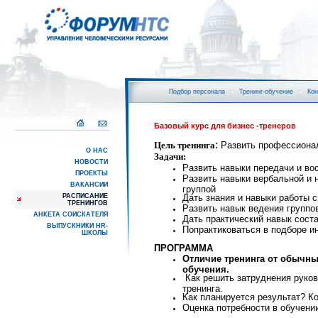
Подбор персонала
Тренинг-обучение
Кон
Базовый курс для бизнес -тренеров
:
Цель тренинга
Развить профессионал
О НАС
Задачи
:
НОВОСТИ
Развить навыки передачи и в
ПРОЕКТЫ
Развить навыки вербальной и 
ВАКАНСИИ
группой
РАСПИСАНИЕ
Дать знания и навыки работы 
ТРЕНИНГОВ
Развить навык ведения группо
АНКЕТА СОИСКАТЕЛЯ
Дать практический навык сост
ВЫПУСКНИКИ HR-
Попрактиковаться в подборе и
ШКОЛЫ
ПРОГРАММА
Отличие тренинга от обычн
обуч
Как решить затруднения руко
тренинг
Как планируется р
Оценка потребности в обучени