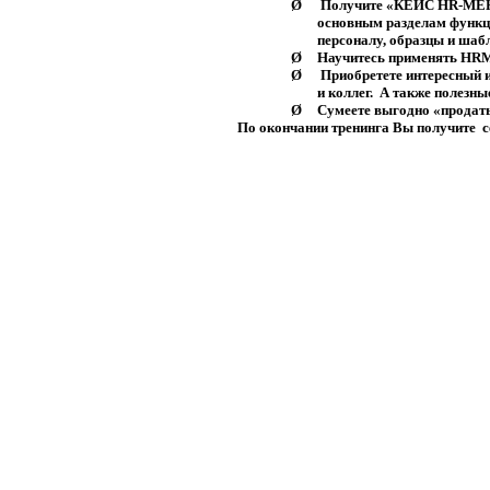
Ø
Получите «
КЕЙС
HR
-МЕН
основным разделам функц
персоналу, образцы и ша
Ø
Научитесь применять
HR
М
Ø
Приобретете интересный 
и коллег.
А также полезны
Ø
Сумеете выгодно «продать
По окончании тренинга Вы получите
с