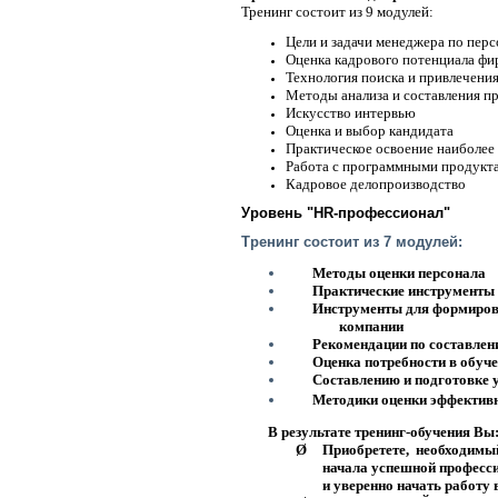
Тренинг состоит из 9 модулей:
Цели и задачи менеджера по перс
Оценка кадрового потенциала ф
Технология поиска и привлечени
Методы анализа и составления п
Искусство интервью
Оценка и выбор кандидата
Практическое освоение наиболее
Работа с программными продукт
Кадровое делопроизводство
Уровень "HR-профессионал"
Тренинг состоит из 7 модулей:
Методы оценки персонала
Практические инструменты 
Инструменты для формиров
компании
Рекомендации по составлен
Оценка потребности в обуч
Составлению и подготовке 
Методики оценки эффектив
В результате тренинг-обучения Вы
Ø
Приобретете,
необходимый
начала успешной професси
и уверенно начать работу 