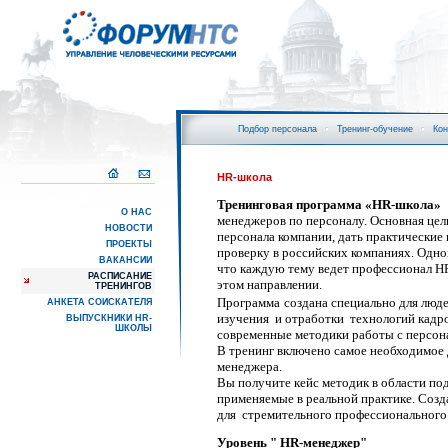
Подбор персонала
Тренинг-обучение
Кон
HR-школа
Тренинговая программа «
HR
-школа»
О НАС
менеджеров по персоналу. Основная цел
НОВОСТИ
персонала компании, дать практические
ПРОЕКТЫ
проверку в российских компаниях. Одной
ВАКАНСИИ
что каждую тему ведет профессионал H
РАСПИСАНИЕ
этом направлении.
ТРЕНИНГОВ
Программа
создана специально для люд
АНКЕТА СОИСКАТЕЛЯ
изучения
и отработки
технологий кадр
ВЫПУСКНИКИ HR-
ШКОЛЫ
современные методики работы с
В тренинг включено самое необходимое
менеджера
.
Вы получите кейс методик в области п
применяемые в реальной практике. Соз
для
стремительного профессионального 
Уровень " HR-менеджер"