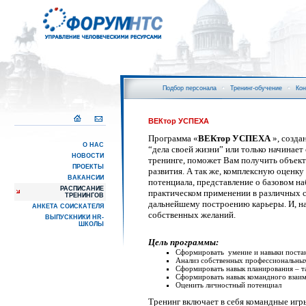
Подбор персонала
Тренинг-обучение
Кон
ВЕКтор УСПЕХА
Программа «
ВЕКтор УСПЕХА
», созда
О НАС
“дела своей жизни” или только начинае
НОВОСТИ
тренинге, поможет Вам получить объек
ПРОЕКТЫ
развития. А так же, комплексную оценку
ВАКАНСИИ
потенциала, представление о базовом н
РАСПИСАНИЕ
практическом применении в различных 
ТРЕНИНГОВ
дальнейшему построению карьеры. И, на
АНКЕТА СОИСКАТЕЛЯ
собственных желаний.
ВЫПУСКНИКИ HR-
ШКОЛЫ
Цель программы:
Сформировать
умение и навыки поста
Анализ собственных профессиональны
Сформировать навык планирования – 
Сформировать навык командного взаи
Оценить личностный потенциал
Тренинг
включает в себя командные иг