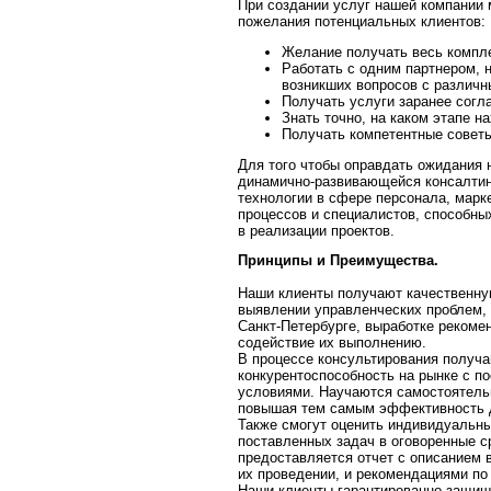
При создании услуг нашей компании 
пожелания потенциальных клиентов:
Желание получать весь компле
Работать с одним партнером, 
возникших вопросов с различ
Получать услуги заранее согл
Знать точно, на каком этапе 
Получать компетентные совет
Для того чтобы оправдать ожидания 
динамично-развивающейся консалтин
технологии в сфере персонала, марке
процессов и специалистов, способны
в реализации проектов.
Принципы и Преимущества.
Наши клиенты получают качественн
выявлении управленческих проблем, 
Санкт-Петербурге, выработке рекоме
содействие их выполнению.
В процессе консультирования получ
конкурентоспособность на рынке с 
условиями. Научаются самостоятель
повышая тем самым эффективность д
Также смогут оценить индивидуальн
поставленных задач в оговоренные ср
предоставляется отчет с описанием 
их проведении, и рекомендациями по
Наши клиенты гарантированно защище