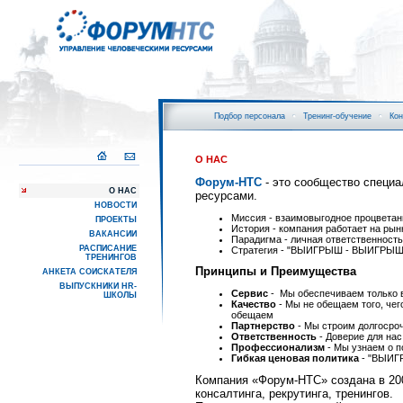
Подбор персонала
Тренинг-обучение
Кон
О НАС
Форум-НТС
- это сообщество специа
О НАС
ресурса
НОВОСТИ
Миссия - взаимовыгодное процветан
ПРОЕКТЫ
История - компания работает на рын
ВАКАНСИИ
Парадигма - личная ответственность
РАСПИСАНИЕ
Стратегия - "ВЫИГРЫШ - ВЫИГРЫШ
ТРЕНИНГОВ
Принципы и Преимущества
АНКЕТА СОИСКАТЕЛЯ
ВЫПУСКНИКИ HR-
Сервис
- Мы обеспечиваем только 
ШКОЛЫ
Качество
- Мы не обещаем того, чег
обещаем
Партнерство
- Мы строим долгосро
Ответственность
- Доверие для нас
Профессионализм
- Мы узнаем о по
Гибкая ценовая политика
- "ВЫИГ
Компания «Форум-НТС» создана в 20
консалтинга, рекрутинга, тренингов.