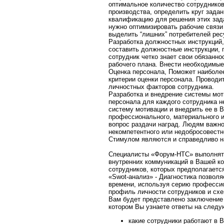
оптимальное количество сотрудников
производства, определить круг зада
квалификацию для решения этих зад
нужно оптимизировать рабочие связи
выделить “лишних” потребителей рес
Разработка должностных инструкций
составить должностные инструкции, 
сотрудник четко знает свои обязанно
рабочего плана. Внести необходимые
Оценка персонала, Поможет наиболе
критерии оценки персонала. Проводи
личностных факторов сотрудника.
Разработка и внедрение системы мот
персонала для каждого сотрудника 
систему мотивации и внедрить ее в 
профессионального, материального и 
вопрос раздачи наград. Людям важно 
некомпетентного или недобросовестн
Стимулом являются и справедливо н
Специалисты «Форум-НТС» выполнят 
внутренних коммуникаций в Вашей ко
сотрудников, которых предполагается
«Swot-анализ» - Диагностика позвол
времени, используя серию профессио
профиль личности сотрудников и схе
Вам будет представлено заключение 
котором Вы узнаете ответы на след
какие сотрудники работают в 