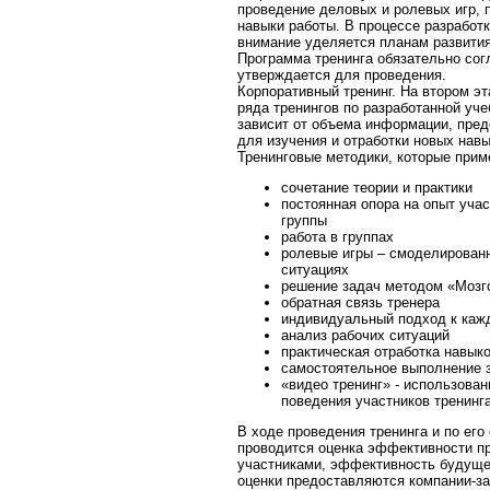
проведение деловых и ролевых игр, 
навыки работы. В процессе разработ
внимание уделяется планам развити
Программа тренинга обязательно сог
утверждается для проведения.
Корпоративный тренинг. На втором э
ряда тренингов по разработанной уч
зависит от объема информации, пред
для изучения и отработки новых навы
Тренинговые методики, которые при
сочетание теории и практики
постоянная опора на опыт уча
группы
работа в группах
ролевые игры – смоделирован
ситуациях
решение задач методом «Мозг
обратная связь тренера
индивидуальный подход к каж
анализ рабочих ситуаций
практическая отработка навык
самостоятельное выполнение 
«видео тренинг» - использова
поведения участников тренинга
В ходе проведения тренинга и по его
проводится оценка эффективности пр
участниками, эффективность будуще
оценки предоставляются компании-за