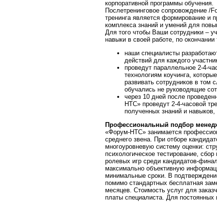
корпоративной программы обучения.
Послетренинговое сопровождение /Fo
тренинга является формирование и п
комплекса знаний и умений для пов
Для того чтобы Ваши сотрудники – у
навыки в своей работе, по окончании 
наши специалисты разработают
действий для каждого участни
проведут параллельное 2-4-ча
технологиям коучинга, которы
развивать сотрудников в том с
обучались не руководящие сот
через 10 дней после проведен
НТС» проведут 2-4-часовой тре
полученных знаний и навыков, 
Профессиональный подбор менедж
«Форум-НТС» занимается профессио
среднего звена. При отборе кандида
многоуровневую систему оценки: стр
психологическое тестирование, сбор
ролевых игр среди кандидатов-финал
максимально объективную информаци
минимальные сроки. В подтверждени
помимо стандартных бесплатная заме
месяцев. Стоимость услуг для заказ
платы специалиста. Для постоянных 