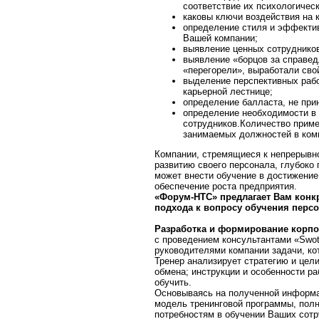
соответствие их психологичес
каковы ключи воздействия на 
определение стиля и эффектив
Вашей компании;
выявление ценных сотруднико
выявление «борцов за справед
«перегорели», выработали сво
выделение перспективных раб
карьерной лестнице;
определение балласта, не пр
определение необходимости в 
сотрудников.Количество приме
занимаемых должностей в ком
Компании, стремящиеся к непрерыв
развитию своего персонала, глубоко
может внести обучение в достижение 
обеспечение роста предприятия.
«Форум-НТС» предлагает Вам конк
подхода к вопросу обучения перс
Разработка и формирование корп
с проведением консультантами «Swot
руководителями компании задачи, ко
Тренер анализирует стратегию и цел
обмена; инструкции и особенности р
обучить.
Основываясь на полученной информа
модель тренинговой программы, пол
потребностям в обучении Ваших сот