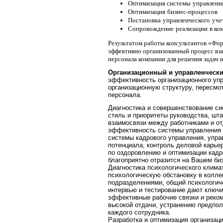
Оптимизация системы
управлени
Оптимизация
бизнес-процессов
Постановка
управленческого
уче
Сопровождение
реализации
в ко
Результатом работы консультантов «Фо
эффективно организованный процесс вза
персонала компании для решения задач 
Организационный и управленчески
эффективность организационного упр
организационную структуру, пересмот
персонала.
Диагностика и совершенствование с
стиль и приоритеты руководства, шта
взаимосвязи между работниками и о
эффективность системы управления 
системы кадрового управления, упра
потенциала, контроль деловой карье
по оздоровлению и оптимизации кад
благоприятно отразится на Вашем би
Диагностика психологического клима
психологическую обстановку в колл
подразделениями, общий психологиче
интервью и тестирование дают ключи
эффективные рабочие связки и реко
высокой отдачи, устранению предпо
каждого сотрудника.
Разработка и оптимизация организац