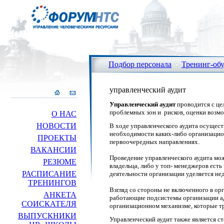
Подбор персонала
Тренинг-об
управленческий аудит
Управленческий аудит
проводится с це
проблемных зон и
рисков, оценки возм
О НАС
НОВОСТИ
В ходе управленческого аудита осущест
необходимости каких-либо организацио
ПРОЕКТЫ
первоочередных направлениях.
ВАКАНСИИ
Проведение управленческого аудита може
РЕЗЮМЕ
владельца, либо у топ- менеджеров есть
РАСПИСАНИЕ
деятельности организации уделяется не
ТРЕНИНГОВ
Взгляд со стороны не включенного в орг
АНКЕТА
работающие подсистемы организации адек
СОИСКАТЕЛЯ
организационном механизме, которые т
ВЫПУСКНИКИ
Управленческий аудит также является с