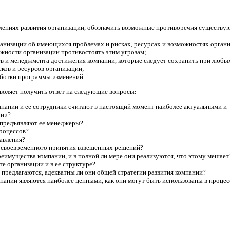
влениях развития организации, обозначить возможные противоречия существ
анизации об имеющихся проблемах и рисках, ресурсах и возможностях органи
жности организации противостоять этим угрозам;
ев и менеджмента достижения компании, которые следует сохранить при любы
ков и ресурсов организации;
ботки программы изменений.
зволяет получить ответ на следующие вопросы
:
пании и ее сотрудники считают в настоящий момент наиболее актуальными и
нии?
 предъявляют ее менеджеры?
процессов?
равления?
я своевременного принятия взвешенных решений?
еимущества компании, и в полной ли мере они реализуются, что этому мешает
е организации и в ее структуре?
 предлагаются, адекватны ли они общей стратегии развития компании?
пании являются наиболее ценными, как они могут быть использованы в процес