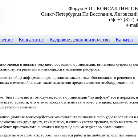
Форум НТС, КОНСАЛТИНГО
Санкт-Петербург,м Пл.Восстания, Лиговский п
т/ф: +7 (812) 
e-mai
учение
Консалтинг
Кадровое делопроизводство
Карьера
лью оценки и анализа текущего состояния организации, выявления существую
ожных путей развития и имеющихся в компании ресурсов.
вляется сбор информации для принятия заказчиком обоснованного решения о
нных изменений и, если такие изменения представляются необходимыми, их
т быть полезно в том случае, если в организации "по цифрам" все в порядке, н
 чувство тревоги, что что-то может быть не так, что-то упущено, каким-то аспе
достаточно внимания.
анизационные взаимодействия консультанта позволяет либо удостовериться в т
ватны как друг другу, так и рынку, и снять чувство тревоги, либо выявить те
ребуют пристального внимания владельца или менеджеров организации.
тандартным этапом, с которого начинается работа по любому консалтинговому 