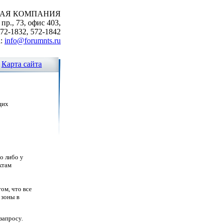
ВАЯ КОМПАНИЯ
р., 73, офис 403,
572-1832, 572-1842
l:
info@forumnts.ru
Карта сайта
щих
о либо у
ктам
ом, что все
 зоны в
запросу.