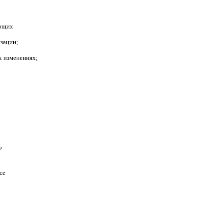
ующих
зации;
х изменениях;
?
се