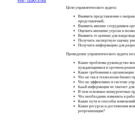
HR- ШКОЛЫ
Цели управленческого аудита:
Выявить представления о напра
представлений;
Выявить мнение сотрудников орг
Оценить внешние угрозы и возмо
Выявить те ценные для владельц
Получить экспертную оценку рис
Получить информацию для разра
Проведение управленческого аудита по
Какие проблемы руководство ком
нуждающимися в срочном реше
Какие требования к организации
Что не так в технологии бизнес-
Что не эффективно в системе уп
й информации не хватает дл
Како
В чем основные конкурентные пр
Что необходимо изменить в работ
Какие пути и способы изменений
Какие ресурсы и достижения ком
реорганизации?