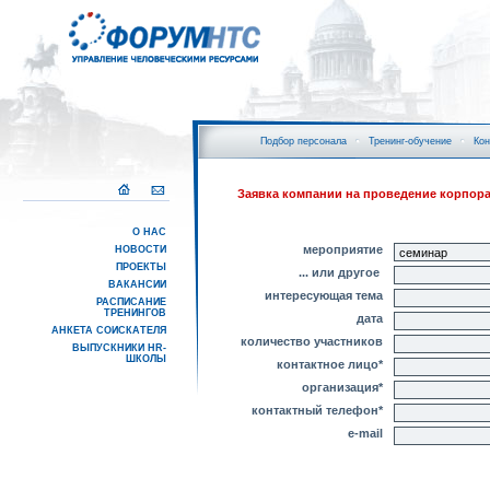
Подбор персонала
Тренинг-обучение
Кон
Заявка компании на проведение корпор
О НАС
мероприятие
НОВОСТИ
ПРОЕКТЫ
... или другое
ВАКАНСИИ
интересующая тема
РАСПИСАНИЕ
ТРЕНИНГОВ
дата
АНКЕТА СОИСКАТЕЛЯ
количество участников
ВЫПУСКНИКИ HR-
ШКОЛЫ
контактное лицо
*
организация
*
контактный телефон
*
e-mail